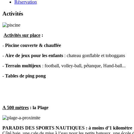
Réservation
Activités
Activités sur place
:
-
Piscine couverte & chauffée
-
Aire de jeux pour les enfants
: chateau gonflable et toboggans
-
Terrain multijeux
: football, volley-ball, pétanque, Hand-ball...
-
Tables de ping pong
A 500 mètres
: la Plage
PARADIS DES SPORTS NAUTIQUES : à moins d’1 kilomètre
Côté baie, une cale de mise à l’eau pour les petits bateaux, une école d