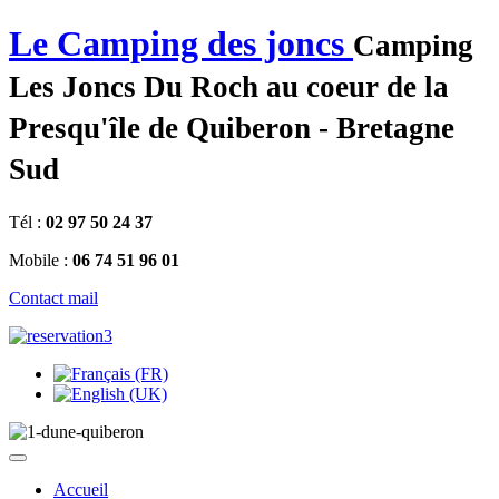
ng
Le Camping des joncs
Camping
Les Joncs Du Roch au coeur de la
se
Presqu'île de Quiberon - Bretagne
cements
Sud
nes,
ng
Tél :
02 97 50 24 37
Mobile :
06 74 51 96 01
cements
Contact mail
icie
ise
Accueil